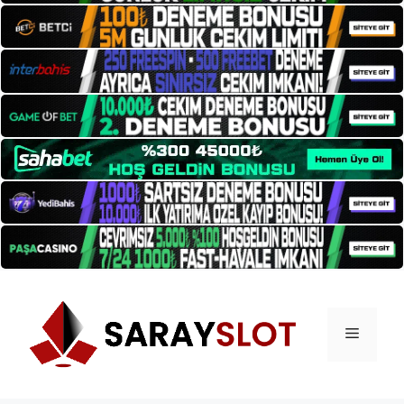
İçeriğe
atla
Menü