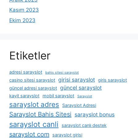
Kasım 2023
Ekim 2023
Etiketler
adresi sarayslot
bahis sitesi sarayslot
girisi sarayslot
casino sitesi sarayslot
giris sarayslot
güncel sarayslot
güncel adresi sarayslot
kayit sarayslot
mobil sarayslot
Sarayslot
sarayslot adres
Sarayslot Adresi
Sarayslot Bahis Sitesi
sarayslot bonus
sarayslot canli
sarayslot canlı destek
sarayslot com
sarayslot girisi