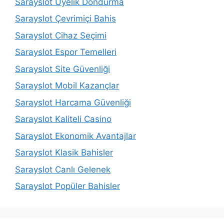
Sarayslot Üyelik Dondurma
Sarayslot Çevrimiçi Bahis
Sarayslot Cihaz Seçimi
Sarayslot Espor Temelleri
Sarayslot Site Güvenliği
Sarayslot Mobil Kazançlar
Sarayslot Harcama Güvenliği
Sarayslot Kaliteli Casino
Sarayslot Ekonomik Avantajlar
Sarayslot Klasik Bahisler
Sarayslot Canlı Gelenek
Sarayslot Popüler Bahisler