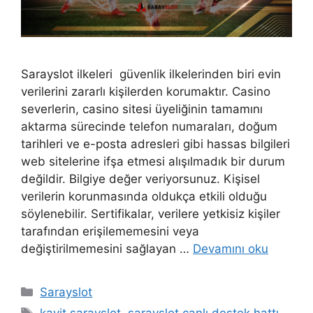
Sarayslot ilkeleri güvenlik ilkelerinden biri evin
verilerini zararlı kişilerden korumaktır. Casino
severlerin, casino sitesi üyeliğinin tamamını
aktarma sürecinde telefon numaraları, doğum
tarihleri ​​ve e-posta adresleri gibi hassas bilgileri
web sitelerine ifşa etmesi alışılmadık bir durum
değildir. Bilgiye değer veriyorsunuz. Kişisel
verilerin korunmasında oldukça etkili olduğu
söylenebilir. Sertifikalar, verilere yetkisiz kişiler
tarafından erişilememesini veya
değiştirilmemesini sağlayan …
Devamını oku
Kategoriler
Sarayslot
Etiketler
kayit sarayslot
,
sarayslot canlı destek hattı
,