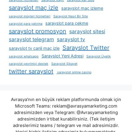
sarayslot hizmetleri
Sarayslot Kayıt
sarayslot kaç oldu
sarayslot maç izle
sarayslot maç izleme
sarayslot müşteri hizmetleri
Sarayslot Nasıl Bir Site
sarayslot para çekme
sarayslot para yatırma
sarayslot promosyon
sarayslot sitesi
sarayslot telegram
sarayslot tv
Sarayslot Twitter
sarayslot tv canli maç izle
Sarayslot Yeni Adresi
sarayslot whatsapp
Sarayslot Üyelik
sarayslot çevrimiçi destek
Sarayslot Şikayet
twitter sarayslot
sarayslot online casino
Avrasya'nın en büyük reklam platformunda olmak için
Microsoft Teams:
reklam@avrasyamarketing.com
adresimizden veya Telegram: @Avrasyamarketing
adresimizden irtibat kurabilirsiniz. (Tek iletişim
adreslerimiz teams / telegram ve mail adresimizdir.
Harici hiçbir iletişim adresimiz bulunmamaktadır.