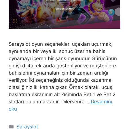
Sarayslot oyun seçenekleri uçakları uçurmak,
aynı anda bir veya iki sonuç üzerine bahis
oynamayı içeren bir şans oyunudur. Sürücünün
gidişi dijital ekranda gösteriliyor ve müşterilere
bahislerini oynamaları için bir zaman aralığı
veriliyor. İki seçeneğiniz olduğunda kazanma
olasılığınız iki katına çıkar. Örnek olarak, uçuş
başlatma ekranının alt kısmında Bet 1 ve Bet 2
slotları bulunmaktadır. Dilerseniz …
Devamını
oku
Kategoriler
Sarayslot