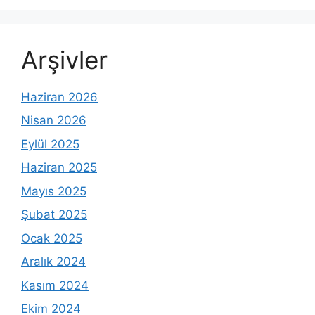
Arşivler
Haziran 2026
Nisan 2026
Eylül 2025
Haziran 2025
Mayıs 2025
Şubat 2025
Ocak 2025
Aralık 2024
Kasım 2024
Ekim 2024