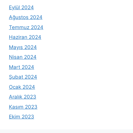
Eylül 2024
Ağustos 2024
Temmuz 2024
Haziran 2024
Mayıs 2024
Nisan 2024
Mart 2024
Şubat 2024
Ocak 2024
Aralık 2023
Kasım 2023
Ekim 2023