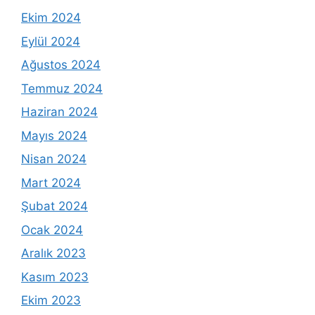
Ekim 2024
Eylül 2024
Ağustos 2024
Temmuz 2024
Haziran 2024
Mayıs 2024
Nisan 2024
Mart 2024
Şubat 2024
Ocak 2024
Aralık 2023
Kasım 2023
Ekim 2023