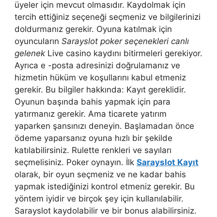
üyeler için mevcut olmasıdır. Kaydolmak için
tercih ettiğiniz seçeneği seçmeniz ve bilgilerinizi
doldurmanız gerekir. Oyuna katılmak için
oyuncuların
Sarayslot poker seçenekleri canlı
gelenek
Live casino kaydını bitirmeleri gerekiyor.
Ayrıca e -posta adresinizi doğrulamanız ve
hizmetin hüküm ve koşullarını kabul etmeniz
gerekir. Bu bilgiler hakkında: Kayıt gereklidir.
Oyunun başında bahis yapmak için para
yatırmanız gerekir. Ama ticarete yatırım
yaparken şansınızı deneyin. Başlamadan önce
ödeme yaparsanız oyuna hızlı bir şekilde
katılabilirsiniz. Rulette renkleri ve sayıları
seçmelisiniz. Poker oynayın. İlk
Sarayslot Kayıt
olarak, bir oyun seçmeniz ve ne kadar bahis
yapmak istediğinizi kontrol etmeniz gerekir. Bu
yöntem iyidir ve birçok şey için kullanılabilir.
Sarayslot kaydolabilir ve bir bonus alabilirsiniz.