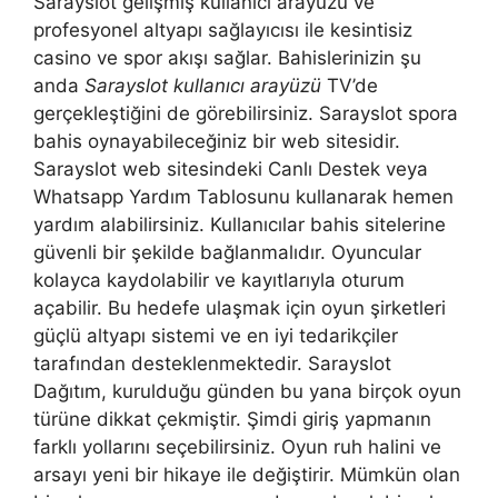
Sarayslot gelişmiş kullanıcı arayüzü ve
profesyonel altyapı sağlayıcısı ile kesintisiz
casino ve spor akışı sağlar. Bahislerinizin şu
anda
Sarayslot kullanıcı arayüzü
TV’de
gerçekleştiğini de görebilirsiniz. Sarayslot spora
bahis oynayabileceğiniz bir web sitesidir.
Sarayslot web sitesindeki Canlı Destek veya
Whatsapp Yardım Tablosunu kullanarak hemen
yardım alabilirsiniz. Kullanıcılar bahis sitelerine
güvenli bir şekilde bağlanmalıdır. Oyuncular
kolayca kaydolabilir ve kayıtlarıyla oturum
açabilir. Bu hedefe ulaşmak için oyun şirketleri
güçlü altyapı sistemi ve en iyi tedarikçiler
tarafından desteklenmektedir. Sarayslot
Dağıtım, kurulduğu günden bu yana birçok oyun
türüne dikkat çekmiştir. Şimdi giriş yapmanın
farklı yollarını seçebilirsiniz. Oyun ruh halini ve
arsayı yeni bir hikaye ile değiştirir. Mümkün olan