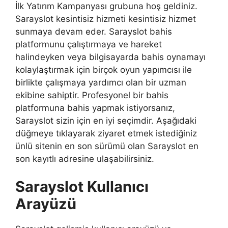
İlk Yatırım Kampanyası grubuna hoş geldiniz.
Sarayslot kesintisiz hizmeti kesintisiz hizmet
sunmaya devam eder. Sarayslot bahis
platformunu çalıştırmaya ve hareket
halindeyken veya bilgisayarda bahis oynamayı
kolaylaştırmak için birçok oyun yapımcısı ile
birlikte çalışmaya yardımcı olan bir uzman
ekibine sahiptir. Profesyonel bir bahis
platformuna bahis yapmak istiyorsanız,
Sarayslot sizin için en iyi seçimdir. Aşağıdaki
düğmeye tıklayarak ziyaret etmek istediğiniz
ünlü sitenin en son sürümü olan Sarayslot en
son kayıtlı adresine ulaşabilirsiniz.
Sarayslot Kullanıcı
Arayüzü