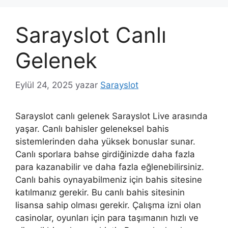
Sarayslot Canlı
Gelenek
Eylül 24, 2025
yazar
Sarayslot
Sarayslot canlı gelenek Sarayslot Live arasında
yaşar. Canlı bahisler geleneksel bahis
sistemlerinden daha yüksek bonuslar sunar.
Canlı sporlara bahse girdiğinizde daha fazla
para kazanabilir ve daha fazla eğlenebilirsiniz.
Canlı bahis oynayabilmeniz için bahis sitesine
katılmanız gerekir. Bu canlı bahis sitesinin
lisansa sahip olması gerekir. Çalışma izni olan
casinolar, oyunları için para taşımanın hızlı ve