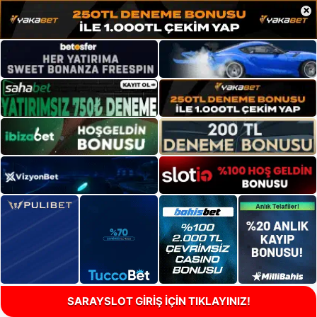
×
SARAYSLOT GİRİŞ İÇİN TIKLAYINIZ!