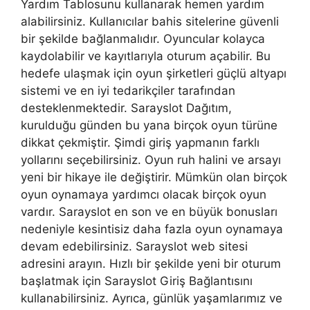
Yardım Tablosunu kullanarak hemen yardım
alabilirsiniz. Kullanıcılar bahis sitelerine güvenli
bir şekilde bağlanmalıdır. Oyuncular kolayca
kaydolabilir ve kayıtlarıyla oturum açabilir. Bu
hedefe ulaşmak için oyun şirketleri güçlü altyapı
sistemi ve en iyi tedarikçiler tarafından
desteklenmektedir. Sarayslot Dağıtım,
kurulduğu günden bu yana birçok oyun türüne
dikkat çekmiştir. Şimdi giriş yapmanın farklı
yollarını seçebilirsiniz. Oyun ruh halini ve arsayı
yeni bir hikaye ile değiştirir. Mümkün olan birçok
oyun oynamaya yardımcı olacak birçok oyun
vardır. Sarayslot en son ve en büyük bonusları
nedeniyle kesintisiz daha fazla oyun oynamaya
devam edebilirsiniz. Sarayslot web sitesi
adresini arayın. Hızlı bir şekilde yeni bir oturum
başlatmak için Sarayslot Giriş Bağlantısını
kullanabilirsiniz. Ayrıca, günlük yaşamlarımız ve