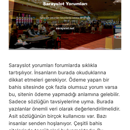
Sarayslot yorumları forumlarda sıklıkla
tartışılıyor. İnsanların burada okuduklarına
dikkat etmeleri gerekiyor. Ödeme yapan bir
bahis sitesinde çok fazla olumsuz yorum varsa
bu, sitenin ödeme yapmadığı anlamına gelebilir.
Sadece sözlüğün tavsiyelerine uyma. Burada
yazılanlar önemli veri olarak değerlendirilmelidir.
Asit sözlüğünün birçok kullanıcısı var. Bazı
insanlar senden hoşlanıyor. Çeşitli bahis