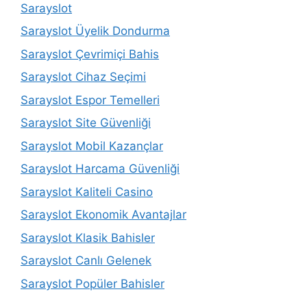
Sarayslot
Sarayslot Üyelik Dondurma
Sarayslot Çevrimiçi Bahis
Sarayslot Cihaz Seçimi
Sarayslot Espor Temelleri
Sarayslot Site Güvenliği
Sarayslot Mobil Kazançlar
Sarayslot Harcama Güvenliği
Sarayslot Kaliteli Casino
Sarayslot Ekonomik Avantajlar
Sarayslot Klasik Bahisler
Sarayslot Canlı Gelenek
Sarayslot Popüler Bahisler