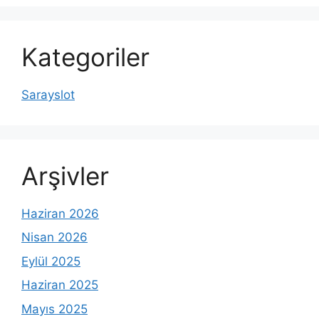
Kategoriler
Sarayslot
Arşivler
Haziran 2026
Nisan 2026
Eylül 2025
Haziran 2025
Mayıs 2025