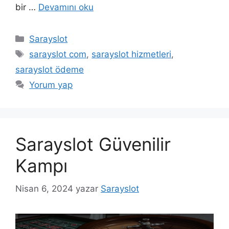
bir …
Devamını oku
Kategoriler
Sarayslot
Etiketler
sarayslot com
,
sarayslot hizmetleri
,
sarayslot ödeme
Yorum yap
Sarayslot Güvenilir
Kampı
Nisan 6, 2024
yazar
Sarayslot