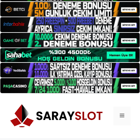
İçeriğe
atla
Menü