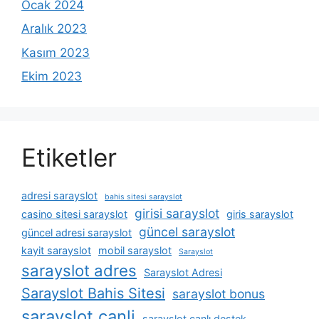
Ocak 2024
Aralık 2023
Kasım 2023
Ekim 2023
Etiketler
adresi sarayslot
bahis sitesi sarayslot
girisi sarayslot
casino sitesi sarayslot
giris sarayslot
güncel sarayslot
güncel adresi sarayslot
kayit sarayslot
mobil sarayslot
Sarayslot
sarayslot adres
Sarayslot Adresi
Sarayslot Bahis Sitesi
sarayslot bonus
sarayslot canli
sarayslot canlı destek