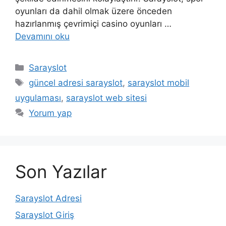
oyunları da dahil olmak üzere önceden
hazırlanmış çevrimiçi casino oyunları …
Devamını oku
Kategoriler
Sarayslot
Etiketler
güncel adresi sarayslot
,
sarayslot mobil
uygulaması
,
sarayslot web sitesi
Yorum yap
Son Yazılar
Sarayslot Adresi
Sarayslot Giriş