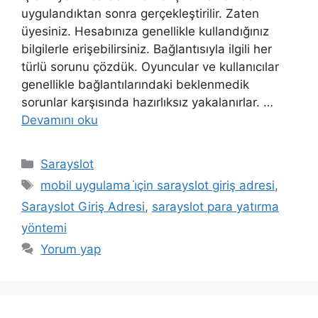
uygulandıktan sonra gerçekleştirilir. Zaten
üyesiniz. Hesabınıza genellikle kullandığınız
bilgilerle erişebilirsiniz. Bağlantısıyla ilgili her
türlü sorunu çözdük. Oyuncular ve kullanıcılar
genellikle bağlantılarındaki beklenmedik
sorunlar karşısında hazırlıksız yakalanırlar. …
Devamını oku
Kategoriler
Sarayslot
Etiketler
mobil uygulama i̇çin sarayslot giriş adresi
,
Sarayslot Giriş Adresi
,
sarayslot para yatırma
yöntemi
Yorum yap