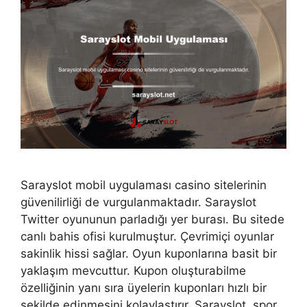
Sarayslot mobil uygulaması casino sitelerinin
güvenilirliği de vurgulanmaktadır. Sarayslot
Twitter oyununun parladığı yer burası. Bu sitede
canlı bahis ofisi kurulmuştur. Çevrimiçi oyunlar
sakinlik hissi sağlar. Oyun kuponlarına basit bir
yaklaşım mevcuttur. Kupon oluşturabilme
özelliğinin yanı sıra üyelerin kuponları hızlı bir
şekilde edinmesini kolaylaştırır. Sarayslot, spor