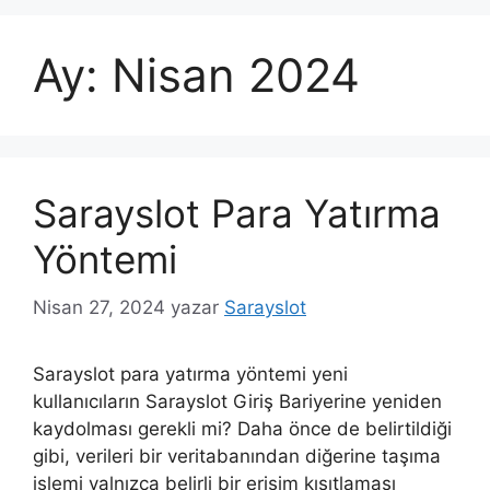
Ay:
Nisan 2024
Sarayslot Para Yatırma
Yöntemi
Nisan 27, 2024
yazar
Sarayslot
Sarayslot para yatırma yöntemi yeni
kullanıcıların Sarayslot Giriş Bariyerine yeniden
kaydolması gerekli mi? Daha önce de belirtildiği
gibi, verileri bir veritabanından diğerine taşıma
işlemi yalnızca belirli bir erişim kısıtlaması