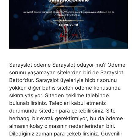
Sarayslot ödeme Sarayslot ödüyor mu? Ödeme
sorunu yaşamayan sitelerden biri de Sarayslot
Bettor’dur. Sarayslot üyeleriyle hiçbir sorunu
yokken diğer bahis siteleri ödeme konusunda
sıkıntı yaşıyor. Siteden çekilme talebinde
bulunabilirsiniz. Talepleri kabul etmeniz
durumunda siteden para çekebilirsiniz. Site
herhangi bir evrak gerektirmiyor, bu da ödeme
almanın kolay olmasının nedenlerinden biri.
Dilediğiniz zaman para çekebilirsiniz. Güvenilir