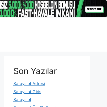
Son Yazılar
Sarayslot Adresi
Sarayslot Giriş
Sarayslot