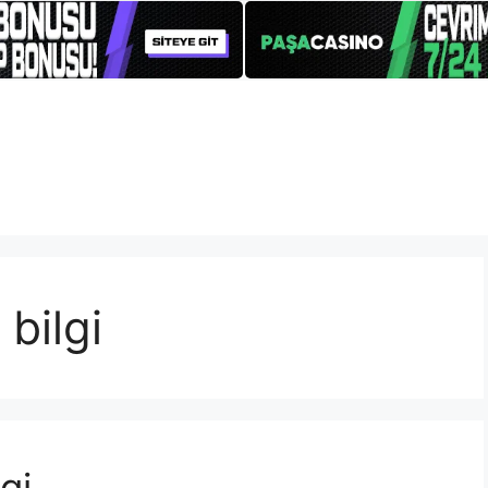
bilgi
gi