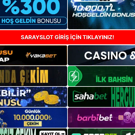
SARAYSLOT GİRİŞ İÇİN TIKLAYINIZ!