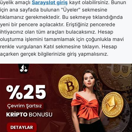
üyelik amaçlı
Sarayslot giriş
kayıt olabilirsiniz. Bunun
için ana sayfada bulunan "Üyeler" sekmesine
tıklamanız gerekmektedir. Bu sekmeye tıklandığında
yeni bir pencere açılacaktır. Eriştiğiniz pencerede
ihtiyacınız olan tüm araçları bulacaksınız. Hesap
oluşturma işlemini tamamlamak için çoğunlukla mavi
renkle vurgulanan Katıl sekmesine tıklayın. Hesap
açarken gerçek bilgilerinizle giriş yapmalısınız.