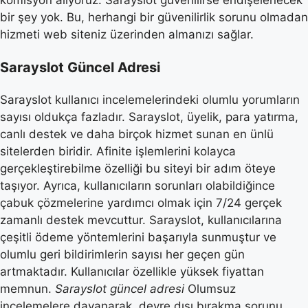
komisyon alıyoruz. Sarayslot güvenilirse endişelenecek
bir şey yok. Bu, herhangi bir güvenilirlik sorunu olmadan
hizmeti web siteniz üzerinden almanızı sağlar.
Sarayslot Güncel Adresi
Sarayslot kullanıcı incelemelerindeki olumlu yorumların
sayısı oldukça fazladır. Sarayslot, üyelik, para yatırma,
canlı destek ve daha birçok hizmet sunan en ünlü
sitelerden biridir. Afinite işlemlerini kolayca
gerçekleştirebilme özelliği bu siteyi bir adım öteye
taşıyor. Ayrıca, kullanıcıların sorunları olabildiğince
çabuk çözmelerine yardımcı olmak için 7/24 gerçek
zamanlı destek mevcuttur. Sarayslot, kullanıcılarına
çeşitli ödeme yöntemlerini başarıyla sunmuştur ve
olumlu geri bildirimlerin sayısı her geçen gün
artmaktadır. Kullanıcılar özellikle yüksek fiyattan
memnun.
Sarayslot güncel adresi
Olumsuz
incelemelere dayanarak, devre dışı bırakma sorunu