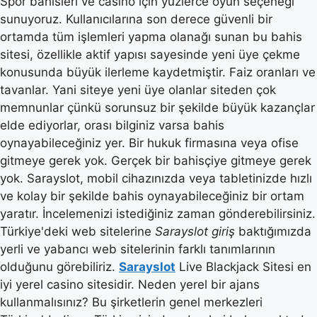
Spor bahisleri ve casino için yüzlerce oyun seçeneği
sunuyoruz. Kullanıcılarına son derece güvenli bir
ortamda tüm işlemleri yapma olanağı sunan bu bahis
sitesi, özellikle aktif yapısı sayesinde yeni üye çekme
konusunda büyük ilerleme kaydetmiştir. Faiz oranları ve
tavanlar. Yani siteye yeni üye olanlar siteden çok
memnunlar çünkü sorunsuz bir şekilde büyük kazançlar
elde ediyorlar, orası bilginiz varsa bahis
oynayabileceğiniz yer. Bir hukuk firmasına veya ofise
gitmeye gerek yok. Gerçek bir bahisçiye gitmeye gerek
yok. Sarayslot, mobil cihazınızda veya tabletinizde hızlı
ve kolay bir şekilde bahis oynayabileceğiniz bir ortam
yaratır. İncelemenizi istediğiniz zaman gönderebilirsiniz.
Türkiye'deki web sitelerine
Sarayslot giriş
baktığımızda
yerli ve yabancı web sitelerinin farklı tanımlarının
olduğunu görebiliriz.
Sarayslot
Live Blackjack Sitesi en
iyi yerel casino sitesidir. Neden yerel bir ajans
kullanmalısınız? Bu şirketlerin genel merkezleri