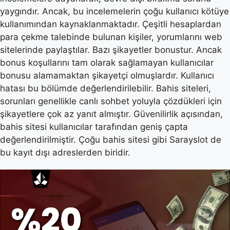
yaygındır. Ancak, bu incelemelerin çoğu kullanıcı kötüye
kullanımından kaynaklanmaktadır. Çeşitli hesaplardan
para çekme talebinde bulunan kişiler, yorumlarını web
sitelerinde paylaştılar. Bazı şikayetler bonustur. Ancak
bonus koşullarını tam olarak sağlamayan kullanıcılar
bonusu alamamaktan şikayetçi olmuşlardır. Kullanıcı
hatası bu bölümde değerlendirilebilir. Bahis siteleri,
sorunları genellikle canlı sohbet yoluyla çözdükleri için
şikayetlere çok az yanıt almıştır. Güvenilirlik açısından,
bahis sitesi kullanıcılar tarafından geniş çapta
değerlendirilmiştir. Çoğu bahis sitesi gibi Sarayslot de
bu kayıt dışı adreslerden biridir.