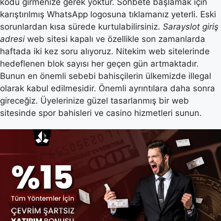
kodu girmenize gerek yoktur. Sohbete başlamak için
karıştırılmış WhatsApp logosuna tıklamanız yeterli. Eski
sorunlardan kısa sürede kurtulabilirsiniz.
Sarayslot giriş
adresi
web sitesi kapalı ve özellikle son zamanlarda
haftada iki kez soru alıyoruz. Nitekim web sitelerinde
hedeflenen blok sayısı her geçen gün artmaktadır.
Bunun en önemli sebebi bahisçilerin ülkemizde illegal
olarak kabul edilmesidir. Önemli ayrıntılara daha sonra
gireceğiz. Üyelerinize güzel tasarlanmış bir web
sitesinde spor bahisleri ve casino hizmetleri sunun.