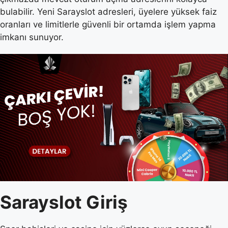
bulabilir. Yeni Sarayslot adresleri, üyelere yüksek faiz
oranları ve limitlerle güvenli bir ortamda işlem yapma
imkanı sunuyor.
Sarayslot Giriş