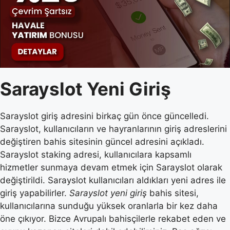
Sarayslot Yeni Giriş
Sarayslot giriş adresini birkaç gün önce güncelledi.
Sarayslot, kullanıcıların ve hayranlarının giriş adreslerini
değiştiren bahis sitesinin güncel adresini açıkladı.
Sarayslot staking adresi, kullanıcılara kapsamlı
hizmetler sunmaya devam etmek için Sarayslot olarak
değiştirildi. Sarayslot kullanıcıları aldıkları yeni adres ile
giriş yapabilirler.
Sarayslot yeni giriş
bahis sitesi,
kullanıcılarına sunduğu yüksek oranlarla bir kez daha
öne çıkıyor. Bizce Avrupalı bahisçilerle rekabet eden ve