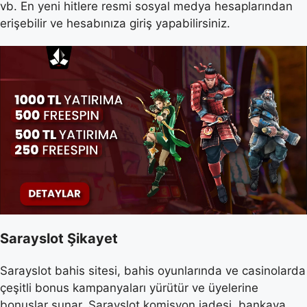
vb. En yeni hitlere resmi sosyal medya hesaplarından
erişebilir ve hesabınıza giriş yapabilirsiniz.
Sarayslot Şikayet
Sarayslot bahis sitesi, bahis oyunlarında ve casinolarda
çeşitli bonus kampanyaları yürütür ve üyelerine
bonuslar sunar. Sarayslot komisyon iadesi, bankaya