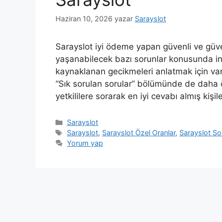
Haziran 10, 2026
yazar
Sarayslot
Sarayslot iyi ödeme yapan güvenli ve güven
yaşanabilecek bazı sorunlar konusunda in
kaynaklanan gecikmeleri anlatmak için var
“Sık sorulan sorular” bölümünde de daha ö
yetkililere sorarak en iyi cevabı almış kiş
Kategoriler
Sarayslot
Etiketler
Sarayslot
,
Sarayslot Özel Oranlar
,
Sarayslot S
Yorum yap