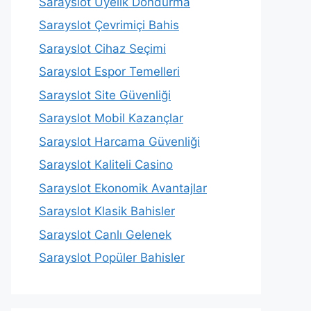
Sarayslot Üyelik Dondurma
Sarayslot Çevrimiçi Bahis
Sarayslot Cihaz Seçimi
Sarayslot Espor Temelleri
Sarayslot Site Güvenliği
Sarayslot Mobil Kazançlar
Sarayslot Harcama Güvenliği
Sarayslot Kaliteli Casino
Sarayslot Ekonomik Avantajlar
Sarayslot Klasik Bahisler
Sarayslot Canlı Gelenek
Sarayslot Popüler Bahisler