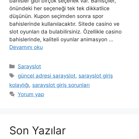
bahisler gibi birçok seçenek var. Bahisçiler,
önündeki her seçeneği tek tek dikkatlice
düşünün. Kupon seçimden sonra spor
bahislerinde kullanılacaktır. Sitede casino ve
slot oyunları da bulabilirsiniz. Özellikle casino
bahislerinde, kaliteli oyunlar animasyon …
Devamını oku
Kategoriler
Sarayslot
Etiketler
güncel adresi sarayslot
,
sarayslot giriş
kolaylığı
,
sarayslot giriş sorunları
Yorum yap
Son Yazılar