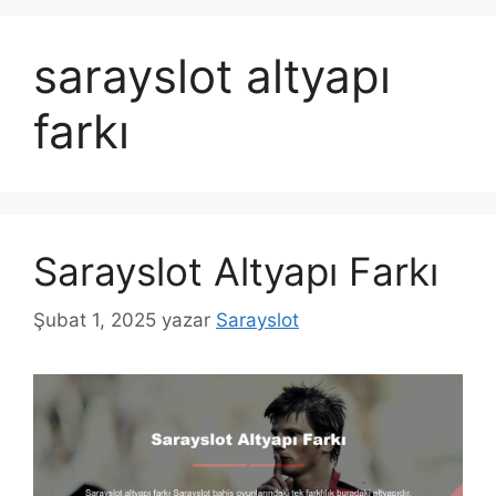
sarayslot altyapı
farkı
Sarayslot Altyapı Farkı
Şubat 1, 2025
yazar
Sarayslot