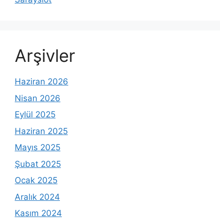
Arşivler
Haziran 2026
Nisan 2026
Eylül 2025
Haziran 2025
Mayıs 2025
Şubat 2025
Ocak 2025
Aralık 2024
Kasım 2024