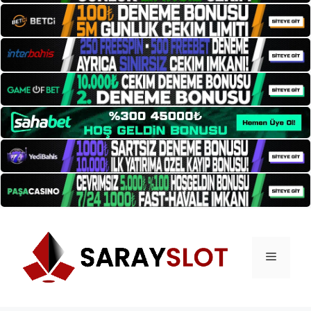
İçeriğe
atla
Menü