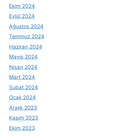
Ekim 2024
Eylül 2024
Ağustos 2024
Temmuz 2024
Haziran 2024
Mayıs 2024
Nisan 2024
Mart 2024
Şubat 2024
Ocak 2024
Aralık 2023
Kasım 2023
Ekim 2023