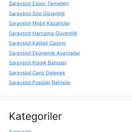
Sarayslot Espor Temelleri
Sarayslot Site Güvenliği
Sarayslot Mobil Kazançlar
Sarayslot Harcama Güvenliği
Sarayslot Kaliteli Casino
Sarayslot Ekonomik Avantajlar
Sarayslot Klasik Bahisler
Sarayslot Canlı Gelenek
Sarayslot Popüler Bahisler
Kategoriler
Sarayslot