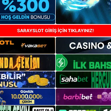
SARAYSLOT GİRİŞ İÇİN TIKLAYINIZ!