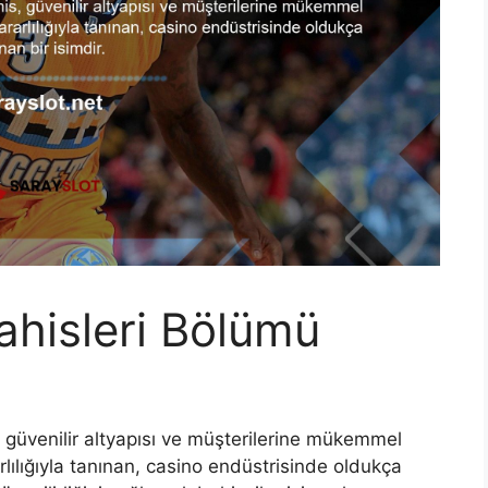
ahisleri Bölümü
 güvenilir altyapısı ve müşterilerine mükemmel
lılığıyla tanınan, casino endüstrisinde oldukça