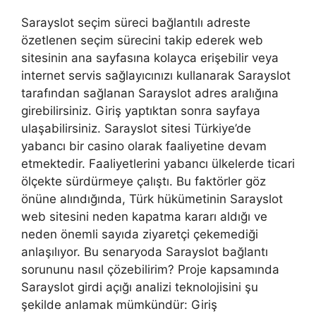
Sarayslot seçim süreci bağlantılı adreste
özetlenen seçim sürecini takip ederek web
sitesinin ana sayfasına kolayca erişebilir veya
internet servis sağlayıcınızı kullanarak Sarayslot
tarafından sağlanan Sarayslot adres aralığına
girebilirsiniz. Giriş yaptıktan sonra sayfaya
ulaşabilirsiniz. Sarayslot sitesi Türkiye’de
yabancı bir casino olarak faaliyetine devam
etmektedir. Faaliyetlerini yabancı ülkelerde ticari
ölçekte sürdürmeye çalıştı. Bu faktörler göz
önüne alındığında, Türk hükümetinin Sarayslot
web sitesini neden kapatma kararı aldığı ve
neden önemli sayıda ziyaretçi çekemediği
anlaşılıyor. Bu senaryoda Sarayslot bağlantı
sorununu nasıl çözebilirim? Proje kapsamında
Sarayslot girdi açığı analizi teknolojisini şu
şekilde anlamak mümkündür: Giriş