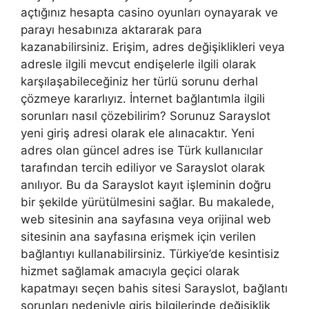
açtığınız hesapta casino oyunları oynayarak ve
parayı hesabınıza aktararak para
kazanabilirsiniz. Erişim, adres değişiklikleri veya
adresle ilgili mevcut endişelerle ilgili olarak
karşılaşabileceğiniz her türlü sorunu derhal
çözmeye kararlıyız. İnternet bağlantımla ilgili
sorunları nasıl çözebilirim? Sorunuz Sarayslot
yeni giriş adresi olarak ele alınacaktır. Yeni
adres olan güncel adres ise Türk kullanıcılar
tarafından tercih ediliyor ve Sarayslot olarak
anılıyor. Bu da Sarayslot kayıt işleminin doğru
bir şekilde yürütülmesini sağlar. Bu makalede,
web sitesinin ana sayfasına veya orijinal web
sitesinin ana sayfasına erişmek için verilen
bağlantıyı kullanabilirsiniz. Türkiye’de kesintisiz
hizmet sağlamak amacıyla geçici olarak
kapatmayı seçen bahis sitesi Sarayslot, bağlantı
sorunları nedeniyle giriş bilgilerinde değişiklik