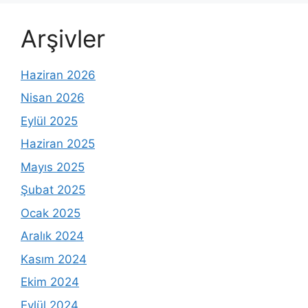
Arşivler
Haziran 2026
Nisan 2026
Eylül 2025
Haziran 2025
Mayıs 2025
Şubat 2025
Ocak 2025
Aralık 2024
Kasım 2024
Ekim 2024
Eylül 2024