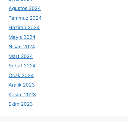
Ağustos 2024
Temmuz 2024
Haziran 2024
Mayıs 2024
Nisan 2024
Mart 2024
Şubat 2024
Ocak 2024
Aralık 2023
Kasım 2023
Ekim 2023