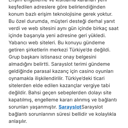
keşfedilen adreslere göre belirlendiğinden
konum bazlı erişim teknolojisine gerek yoktur.
Bu özel durumda, müşteri desteği derhal yanıt
verdi ve web sitesini aynı gün içinde birkaç saat
içinde başarıyla yeni adresine geri yükledi.
Yabancı web siteleri. Bu konuyu gündeme
getiren şirketlerin merkezi Türkiye’de değildi.
Grup başkanı istisnasız onay belgesini
almadığını belirtti. Sarayslot terimi gündeme
geldiğinde parasal kazanç için casino oyunları
oynamakla ilişkilendirilir. Türkiye’deki ticari
sitelerden elde edilen kazançlar vergiye tabi
değildir. Bahsi geçen sebeplerden dolayı site
kapatılmış, engelleme kararı alınmış ve bağlantı
sorunları yaşanmıştır.
Sarayslot
Sarayslot
bağlantı sorunlarının süresi bellidir ve kolaylıkla
anlaşılır.