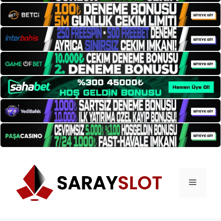
İçeriğe
atla
Menü