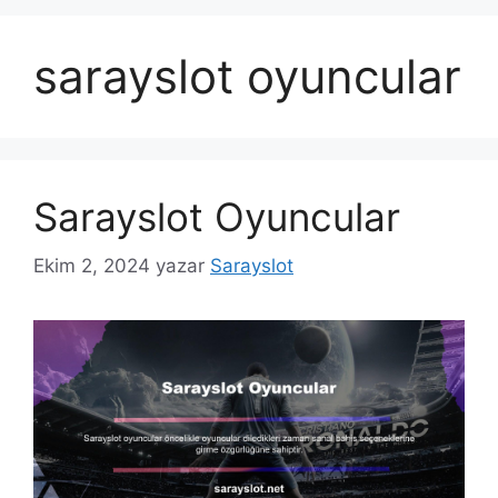
sarayslot oyuncular
Sarayslot Oyuncular
Ekim 2, 2024
yazar
Sarayslot