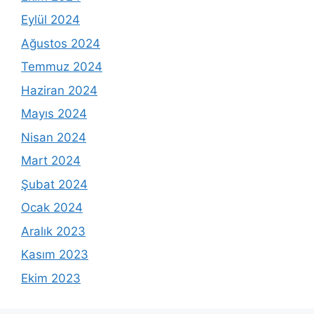
Eylül 2024
Ağustos 2024
Temmuz 2024
Haziran 2024
Mayıs 2024
Nisan 2024
Mart 2024
Şubat 2024
Ocak 2024
Aralık 2023
Kasım 2023
Ekim 2023