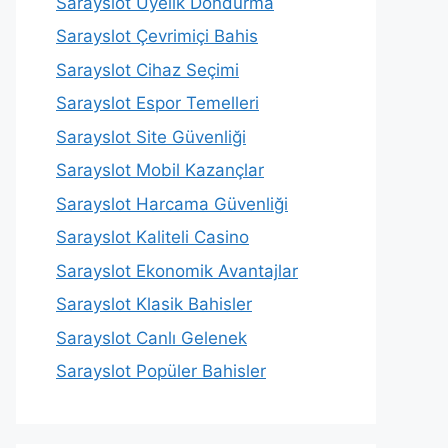
Sarayslot Üyelik Dondurma
Sarayslot Çevrimiçi Bahis
Sarayslot Cihaz Seçimi
Sarayslot Espor Temelleri
Sarayslot Site Güvenliği
Sarayslot Mobil Kazançlar
Sarayslot Harcama Güvenliği
Sarayslot Kaliteli Casino
Sarayslot Ekonomik Avantajlar
Sarayslot Klasik Bahisler
Sarayslot Canlı Gelenek
Sarayslot Popüler Bahisler