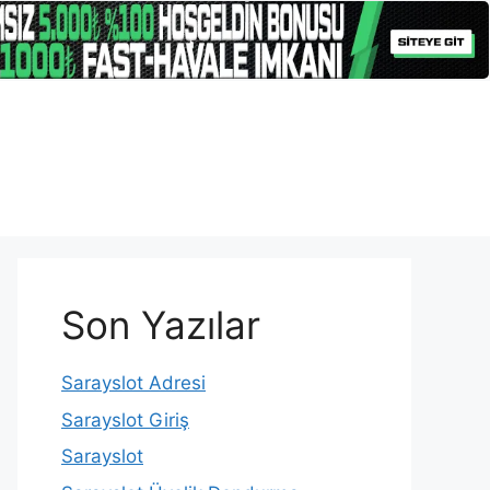
Son Yazılar
Sarayslot Adresi
Sarayslot Giriş
Sarayslot